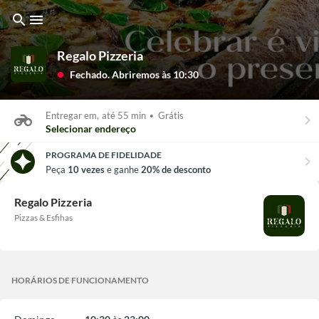
search
menu
Regalo Pizzeria
Fechado. Abriremos às 10:30
lens
Entregar em,
até 55 min
•
Grátis
keyboard_arrow_right
Selecionar endereço
PROGRAMA DE FIDELIDADE
chevron_right
Peça
10 vezes
e ganhe
20% de desconto
Regalo Pizzeria
Pizzas & Esfihas
HORÁRIOS DE FUNCIONAMENTO