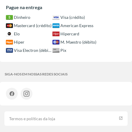
Pague na entrega
Dinheiro
Visa (crédito)
Mastercard (crédito)
American Express
Elo
Hipercard
Hiper
M. Maestro (débito)
Visa Electron (débito)
Pix
SIGA-NOS EM NOSSAS REDES SOCIAIS
Termos e políticas da loja
launch